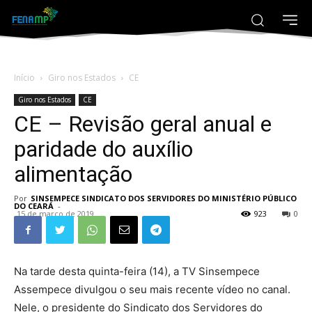
Início
Giro nos Estados
CE
Giro nos Estados
CE
CE – Revisão geral anual e
paridade do auxílio
alimentação
Por
SINSEMPECE SINDICATO DOS SERVIDORES DO MINISTÉRIO PÚBLICO
DO CEARÁ
-
15 de março de 2019
923
0
Na tarde desta quinta-feira (14), a TV Sinsempece
Assempece divulgou o seu mais recente vídeo no canal.
Nele, o presidente do Sindicato dos Servidores do