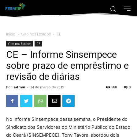
Início
Giro nos Estados
CE
Giro nos Estados
CE
CE – Informe Sinsempece
sobre prazo de empréstimo e
revisão de diárias
Por
admin
-
14 de março de 2019
988
0
No Informe Sinsempece dessa semana, o Presidente do
Sindicato dos Servidores do Ministério Público do Estado
do Ceará (SINSEMPECE), Tony Távora, abordou dois