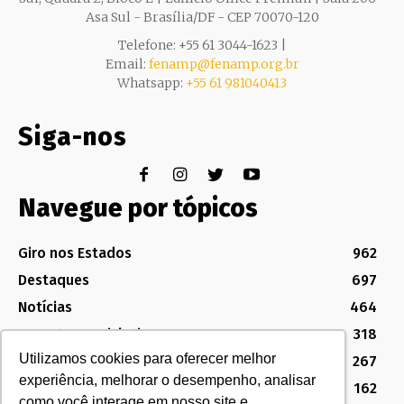
Asa Sul - Brasília/DF - CEP 70070-120
Telefone: +55 61 3044-1623 |
Email:
fenamp@fenamp.org.br
Whatsapp:
+55 61 981040413
Siga-nos
Navegue por tópicos
Giro nos Estados
962
Destaques
697
Notícias
464
Assuntos Legislativos
318
Utilizamos cookies para oferecer melhor
Política Sindical e Institucional
267
experiência, melhorar o desempenho, analisar
Destaques do Legislativo
162
como você interage em nosso site e