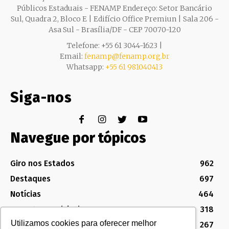
Públicos Estaduais - FENAMP Endereço: Setor Bancário
Sul, Quadra 2, Bloco E | Edifício Office Premiun | Sala 206 -
Asa Sul - Brasília/DF - CEP 70070-120
Telefone: +55 61 3044-1623 |
Email:
fenamp@fenamp.org.br
Whatsapp:
+55 61 981040413
Siga-nos
Navegue por tópicos
Giro nos Estados
962
Destaques
697
Notícias
464
Assuntos Legislativos
318
Utilizamos cookies para oferecer melhor
Política Sindical e Institucional
267