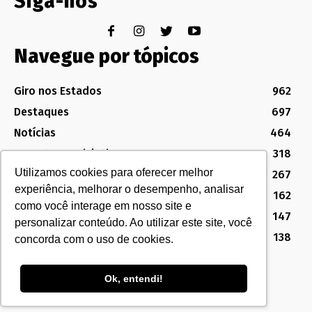
Siga-nos
Navegue por tópicos
Giro nos Estados
962
Destaques
697
Notícias
464
Assuntos Legislativos
318
Utilizamos cookies para oferecer melhor
Política Sindical e Institucional
267
experiência, melhorar o desempenho, analisar
Destaques do Legislativo
162
como você interage em nosso site e
Notícias do Congresso
147
personalizar conteúdo. Ao utilizar este site, você
MG
138
concorda com o uso de cookies.
Ok, entendi!