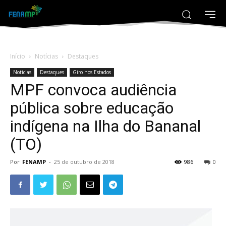
Início
Notícias
Destaques
Notícias
Destaques
Giro nos Estados
MPF convoca audiência
pública sobre educação
indígena na Ilha do Bananal
(TO)
Por
FENAMP
-
25 de outubro de 2018
986
0