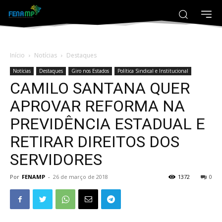
Início
Notícias
Destaques
Notícias
Destaques
Giro nos Estados
Política Sindical e Institucional
CAMILO SANTANA QUER
APROVAR REFORMA NA
PREVIDÊNCIA ESTADUAL E
RETIRAR DIREITOS DOS
SERVIDORES
Por
FENAMP
-
26 de março de 2018
1372
0