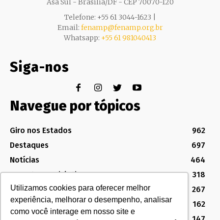
Asa Sul - Brasília/DF - CEP 70070-120
Telefone: +55 61 3044-1623 |
Email:
fenamp@fenamp.org.br
Whatsapp:
+55 61 981040413
Siga-nos
Navegue por tópicos
Giro nos Estados
962
Destaques
697
Notícias
464
Assuntos Legislativos
318
Utilizamos cookies para oferecer melhor
Política Sindical e Institucional
267
experiência, melhorar o desempenho, analisar
Destaques do Legislativo
162
como você interage em nosso site e
Notícias do Congresso
147