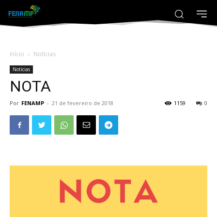
Início
Notícias
Notícias
NOTA
Por
FENAMP
-
21 de fevereiro de 2018
1159
0