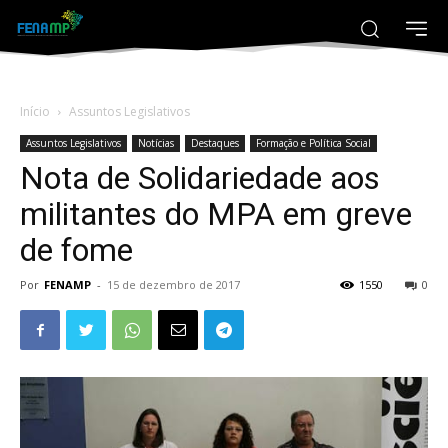
Início
Assuntos Legislativos
Assuntos Legislativos
Notícias
Destaques
Formação e Política Social
Nota de Solidariedade aos
militantes do MPA em greve
de fome
Por
FENAMP
-
15 de dezembro de 2017
1550
0