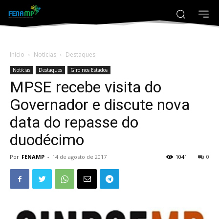
Início
Notícias
Destaques
Notícias
Destaques
Giro nos Estados
MPSE recebe visita do
Governador e discute nova
data do repasse do
duodécimo
Por
FENAMP
-
14 de agosto de 2017
1041
0