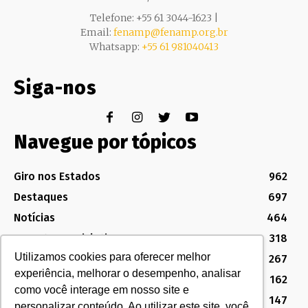
Telefone: +55 61 3044-1623 |
Email:
fenamp@fenamp.org.br
Whatsapp:
+55 61 981040413
Siga-nos
Navegue por tópicos
Giro nos Estados
962
Destaques
697
Notícias
464
Assuntos Legislativos
318
Utilizamos cookies para oferecer melhor
Política Sindical e Institucional
267
experiência, melhorar o desempenho, analisar
Destaques do Legislativo
162
como você interage em nosso site e
Notícias do Congresso
147
personalizar conteúdo. Ao utilizar este site, você