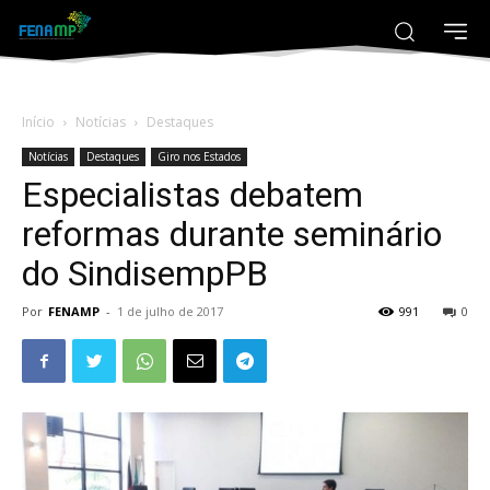
Início
Notícias
Destaques
Notícias
Destaques
Giro nos Estados
Especialistas debatem
reformas durante seminário
do SindisempPB
Por
FENAMP
-
1 de julho de 2017
991
0