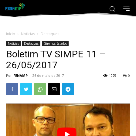
Início
Notícias
Destaques
Notícias
Destaques
Giro nos Estados
Boletim TV SIMPE 11 –
26/05/2017
Por
FENAMP
-
26 de maio de 2017
1079
0