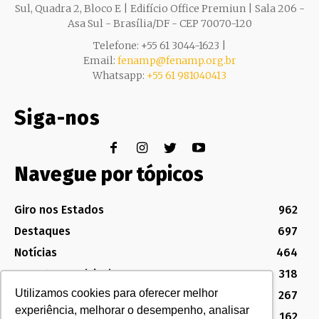
Sul, Quadra 2, Bloco E | Edifício Office Premiun | Sala 206 -
Asa Sul - Brasília/DF - CEP 70070-120
Telefone: +55 61 3044-1623 |
Email:
fenamp@fenamp.org.br
Whatsapp:
+55 61 981040413
Siga-nos
Navegue por tópicos
Giro nos Estados
962
Destaques
697
Notícias
464
Assuntos Legislativos
318
Utilizamos cookies para oferecer melhor
Política Sindical e Institucional
267
experiência, melhorar o desempenho, analisar
Destaques do Legislativo
162