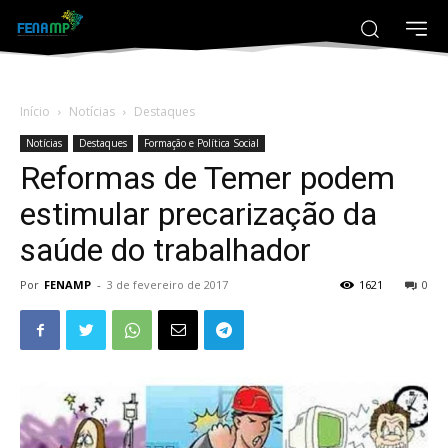
Início
Notícias
Destaques
Notícias
Destaques
Formação e Política Social
Reformas de Temer podem
estimular precarização da
saúde do trabalhador
Por
FENAMP
-
3 de fevereiro de 2017
1621
0