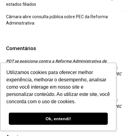
estados filiados
Câmara abre consulta pública sobre PEC da Reforma
Administrativa
Comentários
PDT se posiciona contra a Reforma Administrativa de
Bolsonaro e Guedes | ANSEMP
Reforma Administrativa:
em
Utilizamos cookies para oferecer melhor
Pressão sobre parlamentares indecisos e com ressalvas à PEC
experiência, melhorar o desempenho, analisar
32/2020 poderá definir futuro do serviço público no país
como você interage em nosso site e
PDT se posiciona contra a Reforma Administrativa de
personalizar conteúdo. Ao utilizar este site, você
Bolsonaro e Guedes | FENAMP
Reforma Administrativa:
em
concorda com o uso de cookies.
Pressão sobre parlamentares indecisos e com ressalvas à PEC
32/2020 poderá definir futuro do serviço público no país
Ok, entendi!