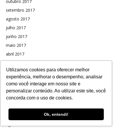
outubro 2017
setembro 2017
agosto 2017
julho 2017
junho 2017
maio 2017
abril 2017
março 2017
Utilizamos cookies para oferecer melhor
fevereiro 2017
experiência, melhorar o desempenho, analisar
janeiro 2017
como você interage em nosso site e
dezembro 2016
personalizar conteúdo. Ao utilizar este site, você
novembro 2016
concorda com o uso de cookies.
outubro 2016
Ok, entendi!
setembro 2016
agosto 2016