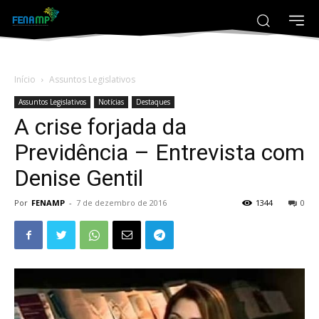
Início
Assuntos Legislativos
Assuntos Legislativos
Notícias
Destaques
A crise forjada da
Previdência – Entrevista com
Denise Gentil
Por
FENAMP
-
7 de dezembro de 2016
1344
0