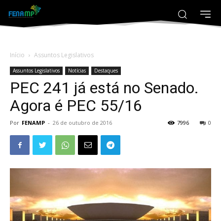
Início
Assuntos Legislativos
Assuntos Legislativos
Notícias
Destaques
PEC 241 já está no Senado.
Agora é PEC 55/16
Por
FENAMP
-
26 de outubro de 2016
7996
0