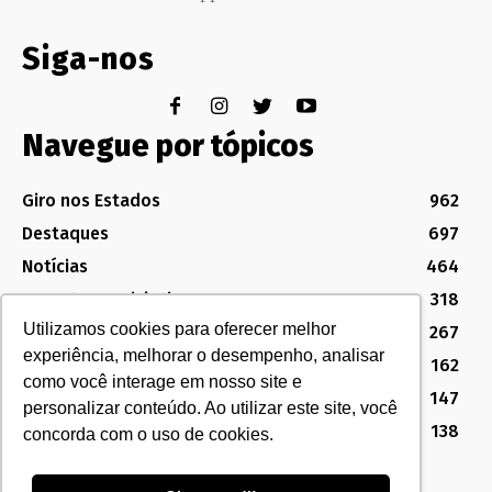
Siga-nos
Navegue por tópicos
Giro nos Estados
962
Destaques
697
Notícias
464
Assuntos Legislativos
318
Utilizamos cookies para oferecer melhor
Política Sindical e Institucional
267
experiência, melhorar o desempenho, analisar
Destaques do Legislativo
162
como você interage em nosso site e
Notícias do Congresso
147
personalizar conteúdo. Ao utilizar este site, você
MG
138
concorda com o uso de cookies.