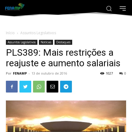
Início
Assuntos Legislativos
Assuntos Legislativos
Notícias
Destaques
PLS389: Mais restrições a
reajuste e aumento salariais
Por
FENAMP
-
13 de outubro de 2016
1027
0