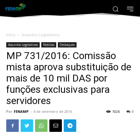
Início
Assuntos Legislativos
Assuntos Legislativos
Notícias
Destaques
MP 731/2016: Comissão
mista aprova substituição de
mais de 10 mil DAS por
funções exclusivas para
servidores
Por
FENAMP
-
4 de setembro de 2016
1026
0