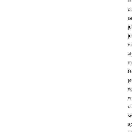
n
o
s
ju
j
m
ab
m
fe
ja
d
n
o
s
a