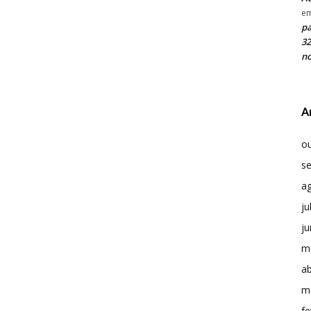
e
pa
32
no
A
o
s
a
ju
j
m
ab
m
fe