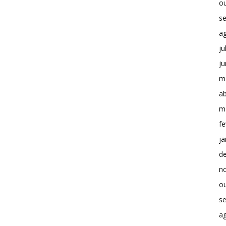
o
s
a
ju
j
m
ab
m
fe
ja
d
n
o
s
a