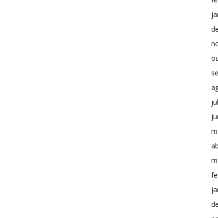
ja
d
n
o
s
a
ju
j
m
ab
m
fe
ja
d