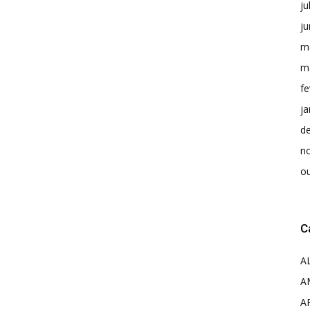
ju
j
m
m
fe
ja
d
n
o
C
A
A
A