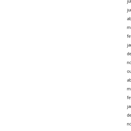
ju
j
ab
m
fe
ja
d
n
o
ab
m
fe
ja
d
n