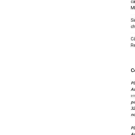
c
M
Si
ch
Câ
Re
C
PD
Ad
e
pa
32
no
PD
Ad