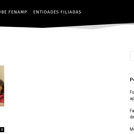
UBE FENAMP
ENTIDADES FILIADAS
P
Fo
a
Fa
di
Mê
0