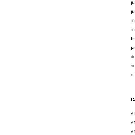
ju
j
m
m
fe
ja
d
n
o
C
A
A
A