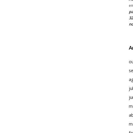
e
pa
32
no
A
o
s
a
ju
j
m
ab
m
fe