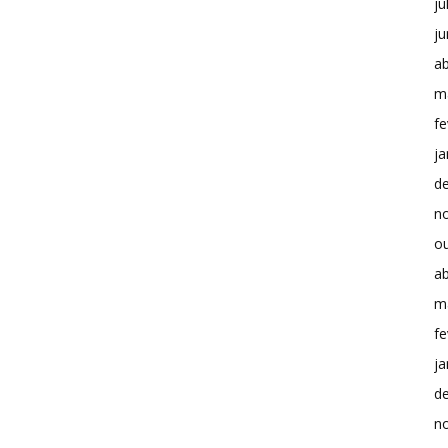
ju
j
ab
m
fe
ja
d
n
o
ab
m
fe
ja
d
n