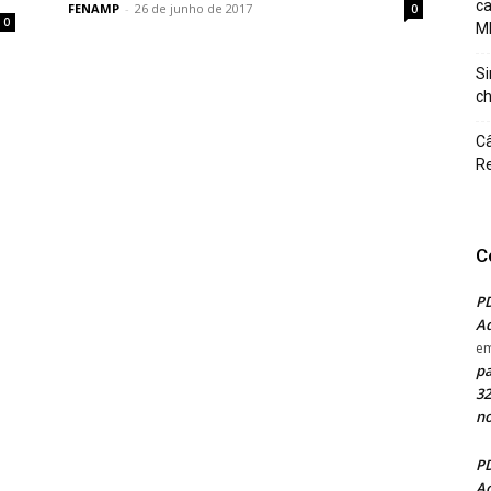
c
FENAMP
-
26 de junho de 2017
0
0
M
Si
ch
Câ
Re
C
PD
Ad
e
pa
32
no
PD
Ad