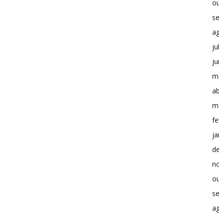
o
s
a
ju
j
m
ab
m
fe
ja
d
n
o
s
a