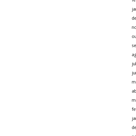
ja
d
n
o
s
a
ju
j
m
ab
m
fe
ja
d