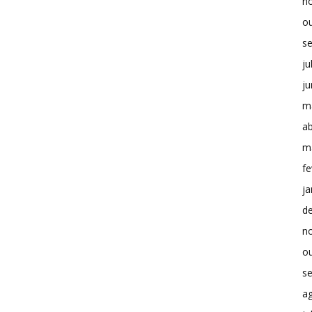
n
o
s
ju
j
m
ab
m
fe
ja
d
n
o
s
a