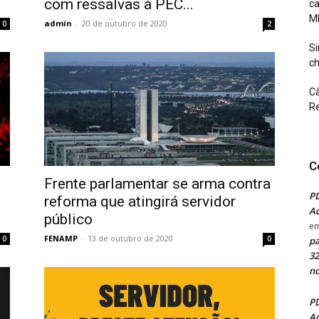
com ressalvas à PEC...
c
M
admin
-
20 de outubro de 2020
0
2
Si
ch
Câ
Re
C
Frente parlamentar se arma contra
PD
reforma que atingirá servidor
Ad
público
e
FENAMP
-
13 de outubro de 2020
0
0
pa
32
no
PD
Ad