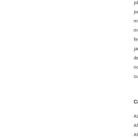
ju
j
m
m
fe
ja
d
n
o
C
A
A
A