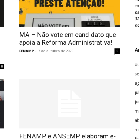
e
pa
32
no
MA – Não vote em candidato que
apoia a Reforma Administrativa!
A
FENAMP
-
7 de outubro de 2020
0
o
0
s
a
ju
j
m
ab
m
FENAMP e ANSEMP elaboram e-
fe