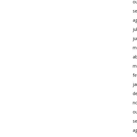
o
s
a
ju
j
m
ab
m
fe
ja
d
n
o
s
a