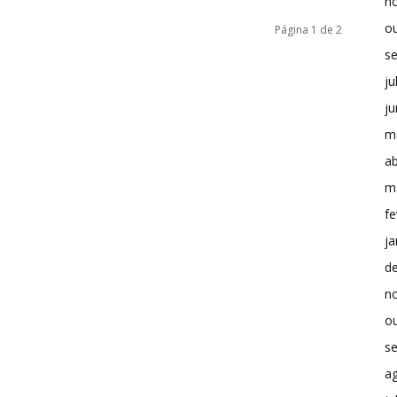
n
o
Página 1 de 2
s
ju
j
m
ab
m
fe
ja
d
n
o
s
a