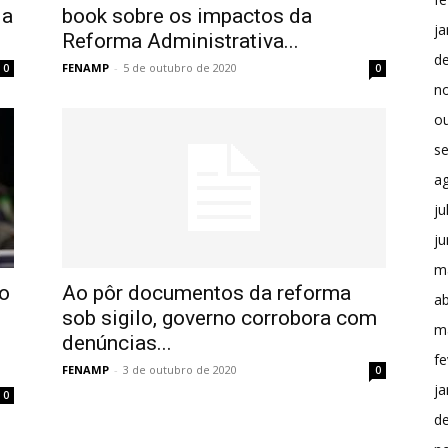
 a
book sobre os impactos da
ja
Reforma Administrativa...
d
FENAMP
-
5 de outubro de 2020
0
0
n
o
s
a
ju
j
m
o
Ao pôr documentos da reforma
ab
sob sigilo, governo corrobora com
m
denúncias...
fe
FENAMP
-
3 de outubro de 2020
0
ja
0
d