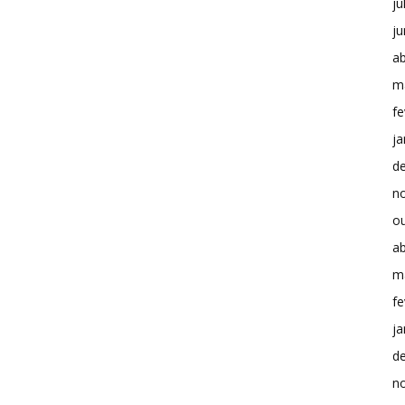
ju
j
ab
m
fe
ja
d
n
o
ab
m
fe
ja
d
n