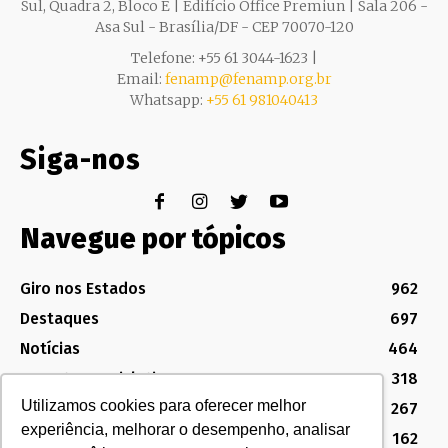
Sul, Quadra 2, Bloco E | Edifício Office Premiun | Sala 206 -
Asa Sul - Brasília/DF - CEP 70070-120
Telefone: +55 61 3044-1623 |
Email:
fenamp@fenamp.org.br
Whatsapp:
+55 61 981040413
Siga-nos
Navegue por tópicos
Giro nos Estados
962
Destaques
697
Notícias
464
Assuntos Legislativos
318
Utilizamos cookies para oferecer melhor
Política Sindical e Institucional
267
experiência, melhorar o desempenho, analisar
Destaques do Legislativo
162